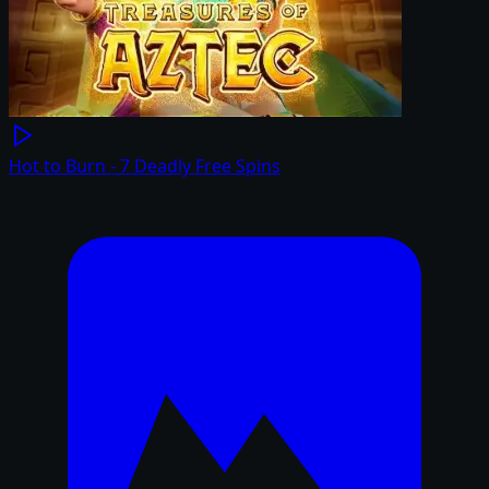
Hot to Burn - 7 Deadly Free Spins