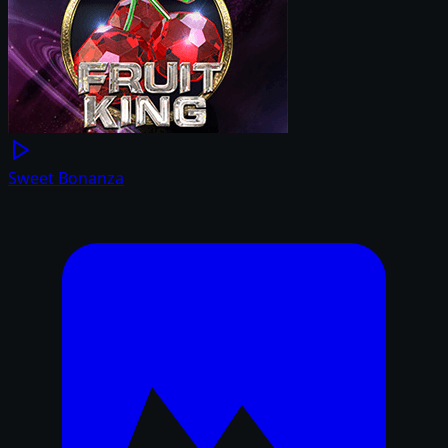
Sweet Bonanza