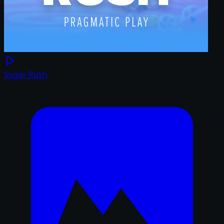
Sugar Rush