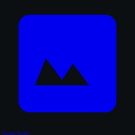
Sugar Rush