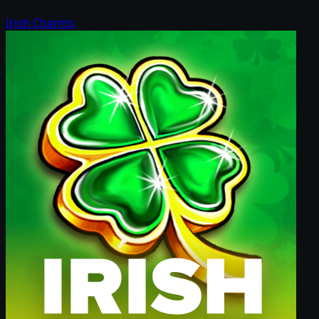
Irish Charms