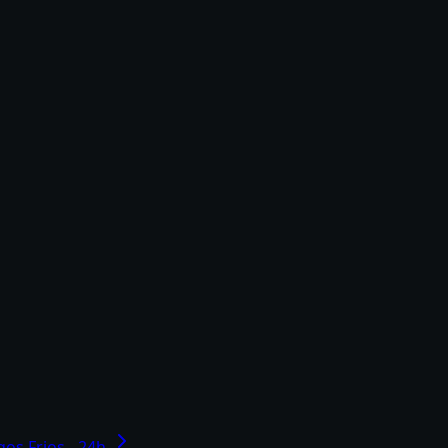
gos Frios - 24h