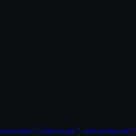
gos Exclusivos
Jogos em Alta
Jogos Quentes - 24h