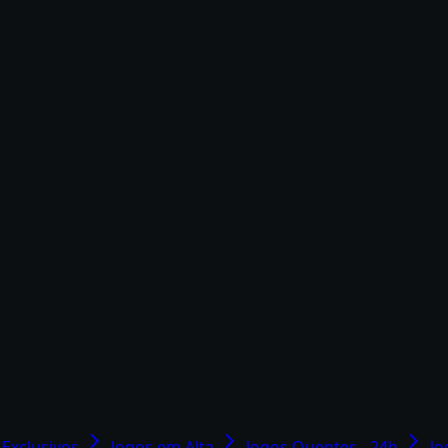
 Exclusivos
Jogos em Alta
Jogos Quentes - 24h
Jo